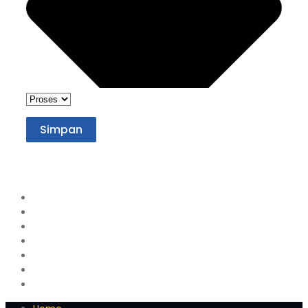
Simpan
Home
Profil
Kenapa Brilliant?
Metode Belajar
Galeri
Q&A
Jadwal